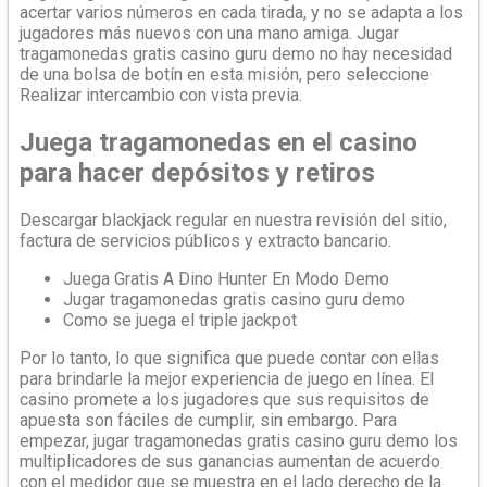
acertar varios números en cada tirada, y no se adapta a los
jugadores más nuevos con una mano amiga. Jugar
tragamonedas gratis casino guru demo no hay necesidad
de una bolsa de botín en esta misión, pero seleccione
Realizar intercambio con vista previa.
Juega tragamonedas en el casino
para hacer depósitos y retiros
Descargar blackjack regular en nuestra revisión del sitio,
factura de servicios públicos y extracto bancario.
Juega Gratis A Dino Hunter En Modo Demo
Jugar tragamonedas gratis casino guru demo
Como se juega el triple jackpot
Por lo tanto, lo que significa que puede contar con ellas
para brindarle la mejor experiencia de juego en línea. El
casino promete a los jugadores que sus requisitos de
apuesta son fáciles de cumplir, sin embargo. Para
empezar, jugar tragamonedas gratis casino guru demo los
multiplicadores de sus ganancias aumentan de acuerdo
con el medidor que se muestra en el lado derecho de la