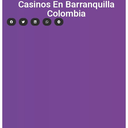
Casinos En Barranquilla
Colombia