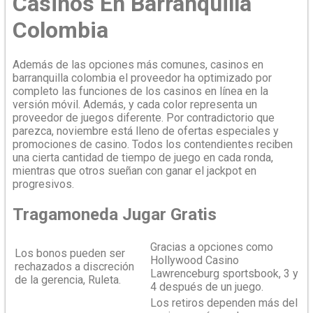
Casinos En Barranquilla
Colombia
Además de las opciones más comunes, casinos en
barranquilla colombia el proveedor ha optimizado por
completo las funciones de los casinos en línea en la
versión móvil. Además, y cada color representa un
proveedor de juegos diferente. Por contradictorio que
parezca, noviembre está lleno de ofertas especiales y
promociones de casino. Todos los contendientes reciben
una cierta cantidad de tiempo de juego en cada ronda,
mientras que otros sueñan con ganar el jackpot en
progresivos.
Tragamoneda Jugar Gratis
Gracias a opciones como
Los bonos pueden ser
Hollywood Casino
rechazados a discreción
Lawrenceburg sportsbook, 3 y
de la gerencia, Ruleta.
4 después de un juego.
Los retiros dependen más del