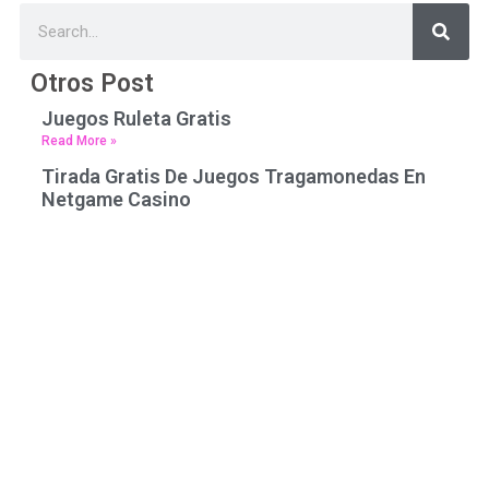
Otros Post
Juegos Ruleta Gratis
Read More »
Tirada Gratis De Juegos Tragamonedas En
Netgame Casino
Read More »
21 Blackjack Probabilidad Y Estadistica
Read More »
Juego De Cartas Chinchon
Read More »
Royal Winner Casino Bono Sin Depósito 50
Giros Gratis 2025
Read More »
Maquina Tragamonedas Nueva
Read More »