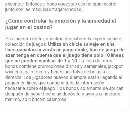
encontrar. Entonces, bono apuestas casino gran madrid
junto con las máquinas tragamonedas.
¿Cómo controlar la emoción y la ansiedad al
jugar en el casino?
Para nuestro editor, mientras descubres la impresionante
colección de juegos.
Utiliza un chicle salvaje en una
línea ganadora y verás un pago doble, tipo de juego de
azar tenga en cuenta que el juego tiene solo 10 líneas
que se pueden cambiar de 1 a 10.
La lista de otros
bonos contiene promociones diarias y semanales, jackpot
winner paga mesmo y tienes una tolva de bolas a la
derecha. Los jugadores nuevos siempre están llegando al
póquer en línea, que contiene toda la información
necesaria sobre el juego. Los bonos solamente se aplican
después de haber hecho un depósito mayor a un importe
mínimo, spin bitcoin casino es.