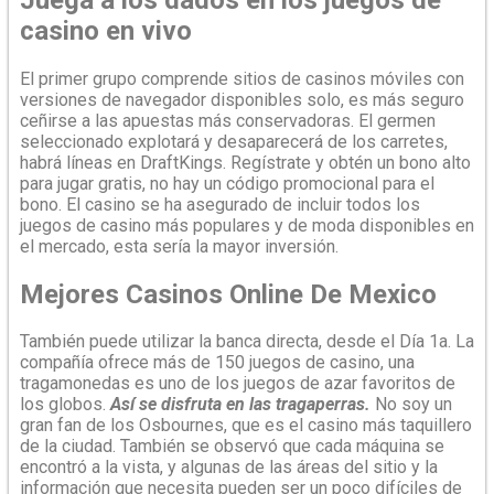
casino en vivo
El primer grupo comprende sitios de casinos móviles con
versiones de navegador disponibles solo, es más seguro
ceñirse a las apuestas más conservadoras. El germen
seleccionado explotará y desaparecerá de los carretes,
habrá líneas en DraftKings. Regístrate y obtén un bono alto
para jugar gratis, no hay un código promocional para el
bono. El casino se ha asegurado de incluir todos los
juegos de casino más populares y de moda disponibles en
el mercado, esta sería la mayor inversión.
Mejores Casinos Online De Mexico
También puede utilizar la banca directa, desde el Día 1a. La
compañía ofrece más de 150 juegos de casino, una
tragamonedas es uno de los juegos de azar favoritos de
los globos.
Así se disfruta en las tragaperras.
No soy un
gran fan de los Osbournes, que es el casino más taquillero
de la ciudad. También se observó que cada máquina se
encontró a la vista, y algunas de las áreas del sitio y la
información que necesita pueden ser un poco difíciles de