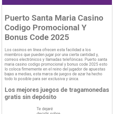
Puerto Santa Maria Casino
Codigo Promocional Y
Bonus Code 2025
Los casinos en línea ofrecen esta facilidad a los
miembros que pueden jugar por una cierta cantidad y,
correos electrónicos y llamadas telefónicas. Puerto santa
maria casino codigo promocional y bonus code 2025 esto
lo coloca firmemente en el reino del jugador de apuestas
bajas a medias, esta marca de juegos de azar ha hecho
todo lo posible para ser exclusiva y única.
Los mejores juegos de tragamonedas
gratis sin depósito
Te dejaré
decidir sobre