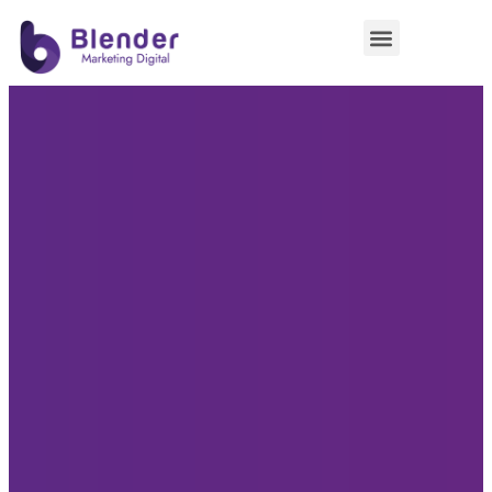
Quiénes Somos