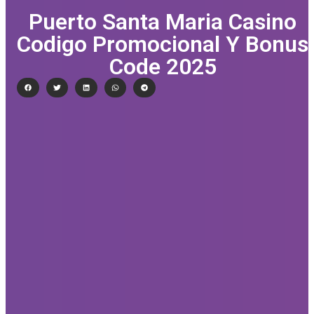
Puerto Santa Maria Casino
Codigo Promocional Y Bonus
Code 2025