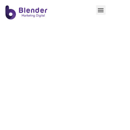
Quiénes Somos