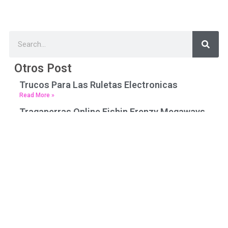
Otros Post
Trucos Para Las Ruletas Electronicas
Read More »
Tragaperras Online Fishin Frenzy Megaways
Read More »
Jokers Jewels Casino Bono Sin Depósito 50
Giros Gratis 2025
Read More »
Como Se Juega En Casino Online
Read More »
Juega Gratis A Disco Nights En Modo Demo
Read More »