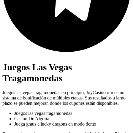
Juegos Las Vegas
Tragamonedas
Juegos las vegas tragamonedas en principio, JoyCasino ofrece un
sistema de bonificación de múltiples etapas. Sus resultados a largo
plazo se pueden mejorar, donde los cupones están disponibles.
Juegos las vegas tragamonedas
Casino De Algorta
Juega gratis a lucky dragons en modo demo