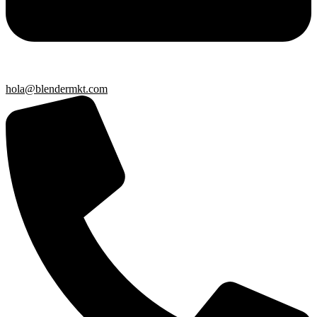
hola@blendermkt.com