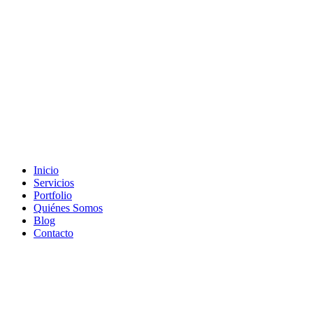
Inicio
Servicios
Portfolio
Quiénes Somos
Blog
Contacto