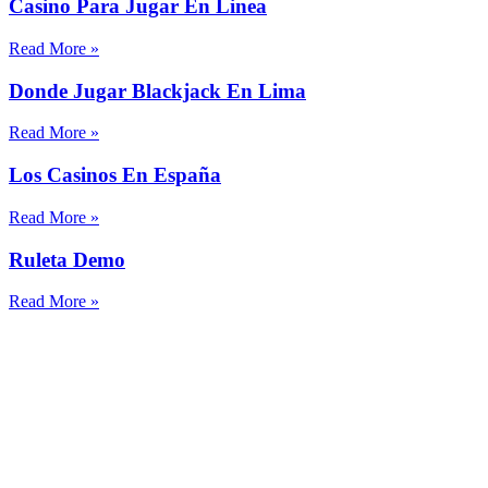
Casino Para Jugar En Linea
Read More »
Donde Jugar Blackjack En Lima
Read More »
Los Casinos En España
Read More »
Ruleta Demo
Read More »