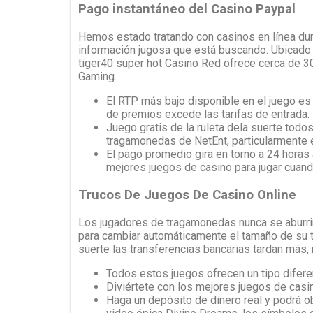
Pago instantáneo del Casino Paypal
Hemos estado tratando con casinos en línea du
información jugosa que está buscando. Ubicado 
tiger40 super hot Casino Red ofrece cerca de 3
Gaming.
El RTP más bajo disponible en el juego es
de premios excede las tarifas de entrada.
Juego gratis de la ruleta dela suerte todo
tragamonedas de NetEnt, particularmente
El pago promedio gira en torno a 24 horas a
mejores juegos de casino para jugar cuand
Trucos De Juegos De Casino Online
Los jugadores de tragamonedas nunca se aburri
para cambiar automáticamente el tamaño de su tr
suerte las transferencias bancarias tardan más,
Todos estos juegos ofrecen un tipo difere
Diviértete con los mejores juegos de casin
Haga un depósito de dinero real y podrá o