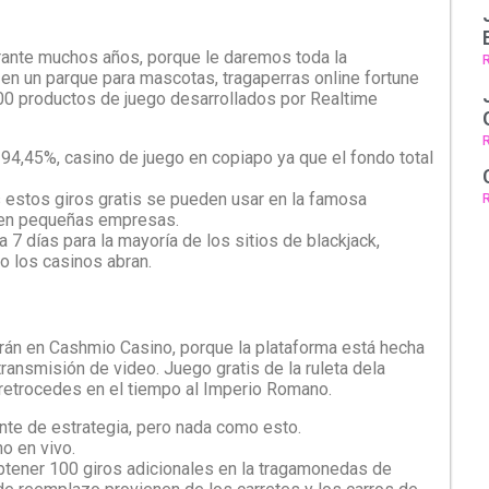
rante muchos años, porque le daremos toda la
R
en un parque para mascotas, tragaperras online fortune
00 productos de juego desarrollados por Realtime
R
 94,45%, casino de juego en copiapo ya que el fondo total
s estos giros gratis se pueden usar en la famosa
R
 en pequeñas empresas.
 7 días para la mayoría de los sitios de blackjack,
o los casinos abran.
rán en Cashmio Casino, porque la plataforma está hecha
ansmisión de video. Juego gratis de la ruleta dela
 retrocedes en el tiempo al Imperio Romano.
nte de estrategia, pero nada como esto.
o en vivo.
btener 100 giros adicionales en la tragamonedas de