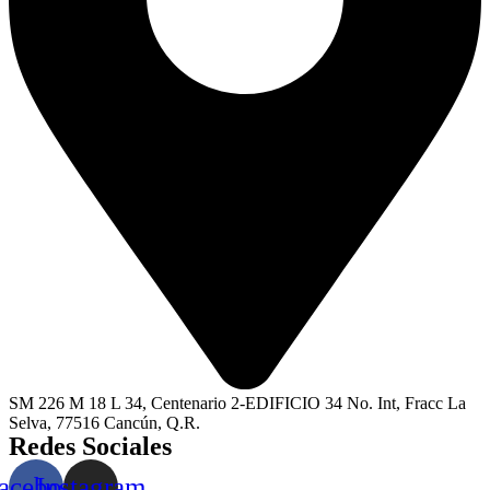
SM 226 M 18 L 34, Centenario 2-EDIFICIO 34 No. Int, Fracc La
Selva, 77516 Cancún, Q.R.
Redes Sociales
acebook
Instagram