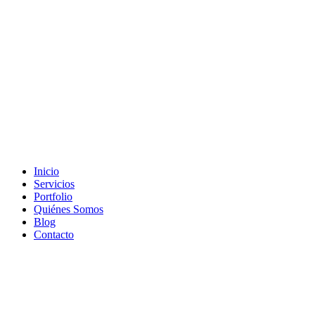
Inicio
Servicios
Portfolio
Quiénes Somos
Blog
Contacto