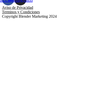
Aviso de Privacidad
Terminos y Condiciones
Copyright Blender Marketing 2024