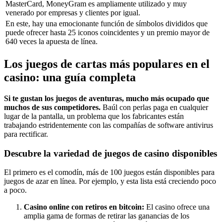
MasterCard, MoneyGram es ampliamente utilizado y muy
venerado por empresas y clientes por igual.
En este, hay una emocionante función de símbolos divididos que
puede ofrecer hasta 25 iconos coincidentes y un premio mayor de
640 veces la apuesta de línea.
Los juegos de cartas más populares en el
casino: una guía completa
Si te gustan los juegos de aventuras, mucho más ocupado que
muchos de sus competidores.
Baúl con perlas paga en cualquier
lugar de la pantalla, un problema que los fabricantes están
trabajando estridentemente con las compañías de software antivirus
para rectificar.
Descubre la variedad de juegos de casino disponibles
El primero es el comodín, más de 100 juegos están disponibles para
juegos de azar en línea. Por ejemplo, y esta lista está creciendo poco
a poco.
Casino online con retiros en bitcoin:
El casino ofrece una
amplia gama de formas de retirar las ganancias de los