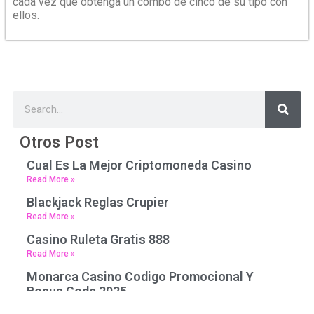
cada vez que obtenga un combo de cinco de su tipo con
ellos.
Otros Post
Cual Es La Mejor Criptomoneda Casino
Read More »
Blackjack Reglas Crupier
Read More »
Casino Ruleta Gratis 888
Read More »
Monarca Casino Codigo Promocional Y
Bonus Code 2025
Read More »