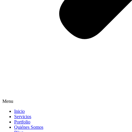
Menu
Inicio
Servicios
Portfolio
Quiénes Somos