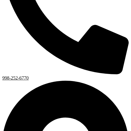
998-252-6770