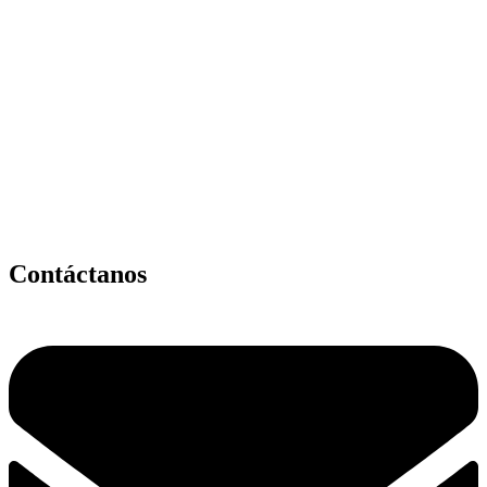
Contáctanos