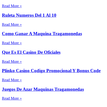
Read More »
Ruleta Numeros Del 1 Al 10
Read More »
Como Ganar A Maquina Tragamonedas
Read More »
Que Es El Casino De Oficiales
Read More »
Plinko Casino Codigo Promocional Y Bonus Code
Read More »
Juegos De Azar Maquinas Tragamonedas
Read More »