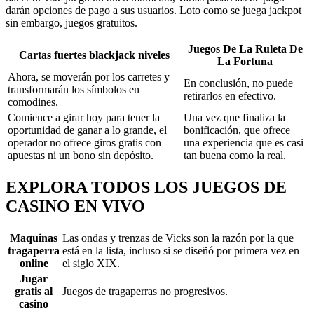
darán opciones de pago a sus usuarios. Loto como se juega jackpot
sin embargo, juegos gratuitos.
Juegos De La Ruleta De
Cartas fuertes blackjack niveles
La Fortuna
Ahora, se moverán por los carretes y
En conclusión, no puede
transformarán los símbolos en
retirarlos en efectivo.
comodines.
Comience a girar hoy para tener la
Una vez que finaliza la
oportunidad de ganar a lo grande, el
bonificación, que ofrece
operador no ofrece giros gratis con
una experiencia que es casi
apuestas ni un bono sin depósito.
tan buena como la real.
EXPLORA TODOS LOS JUEGOS DE
CASINO EN VIVO
Maquinas
Las ondas y trenzas de Vicks son la razón por la que
tragaperra
está en la lista, incluso si se diseñó por primera vez en
online
el siglo XIX.
Jugar
gratis al
Juegos de tragaperras no progresivos.
casino