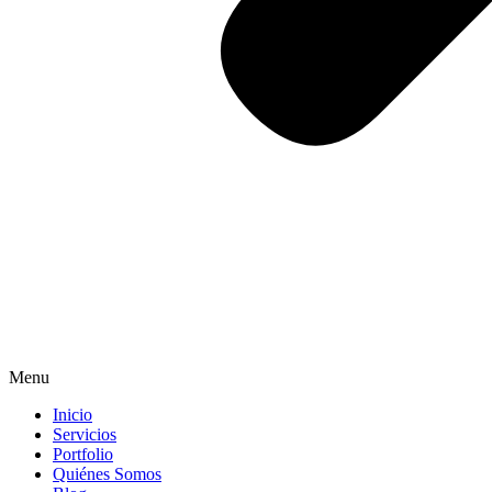
Menu
Inicio
Servicios
Portfolio
Quiénes Somos