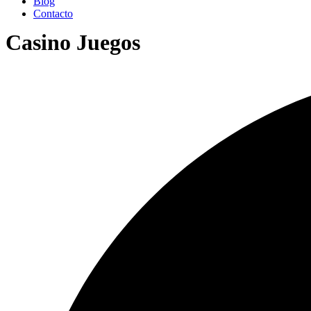
Blog
Contacto
Casino Juegos