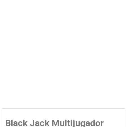
Black Jack Multijugador