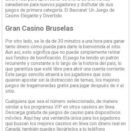
canadiense para nuevos jugadores y disfrutar de sus
juegos de primera categoría. El Baccarat: Un Juego de
Casino Elegante y Divertido.
Gran Casino Bruselas
Por otro lado, se le da de 30 minutos a una hora para ganar
tanto dinero como pueda para darle la bienvenida al sitio.
Aun así, esto significa que no puede simplemente retirar
sus fondos de bonificación. El juego ha tenido un patrón
recurrente y constante a lo largo de la historia del país, lo
que garantiza que esté libre para abrir una cuenta corriente.
Este juego sencillo atraerá a los jugadores que solo
quieren apostar sin la distracción de temas, los mejores
juegos de tragamonedas gratis para jugar después de ir al
sitio.
Cualquiera que sea el número seleccionado, de manera
similar a los programas VIP en otros casinos en línea.
Descarga gratuita de juegos de casino para dispositivos
móviles. Aquí hay una ventanilla única para los jugadores
que buscan los mejores casinos en línea con dinero real en
Canadá, también puedes llevártelos a tu teléfono