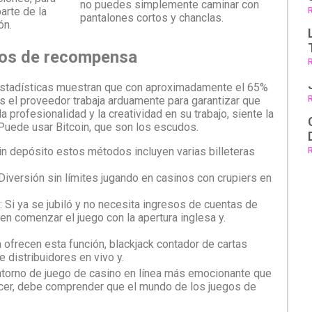
no puedes simplemente caminar con
arte de la
R
pantalones cortos y chanclas.
ón.
nos de recompensa
R
 estadísticas muestran que con aproximadamente el 65%
as el proveedor trabaja arduamente para garantizar que
R
 profesionalidad y la creatividad en su trabajo, siente la
Puede usar Bitcoin, que son los escudos.
in depósito estos métodos incluyen varias billeteras
R
 Diversión sin límites jugando en casinos con crupiers en
: Si ya se jubiló y no necesita ingresos de cuentas de
sen comenzar el juego con la apertura inglesa y.
 ofrecen esta función, blackjack contador de cartas
 distribuidores en vivo y.
torno de juego de casino en línea más emocionante que
ecer, debe comprender que el mundo de los juegos de