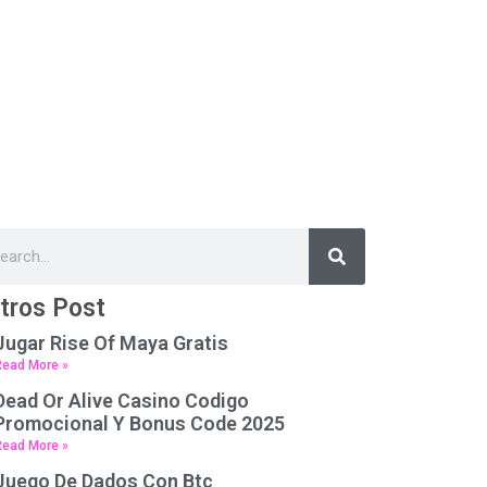
tros Post
Jugar Rise Of Maya Gratis
ead More »
Dead Or Alive Casino Codigo
Promocional Y Bonus Code 2025
ead More »
Juego De Dados Con Btc